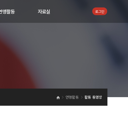
연맹활동
자료실
로그인
공지사항
서식자료
지회뉴스
통합검색
활동 사진
활동 동영상
언론보도
연맹활동
활동 동영상