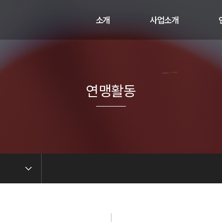
소개
사업소개
인사말
사업과 활동
비전
연혁
연맹활동
오시는 길