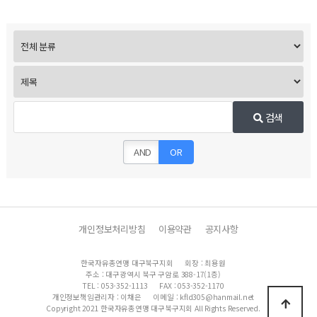
검색
AND
OR
개인정보처리방침
이용약관
공지사항
한국자유총연맹 대구북구지회
회장 : 최용원
주소 : 대구광역시 북구 구암로 388-17(1층)
TEL : 053-352-1113
FAX : 053-352-1170
개인정보책임관리자 : 이채은
이메일 : kfld305@hanmail.net
Copyright 2021 한국자유총연맹 대구북구지회 All Rights Reserved.